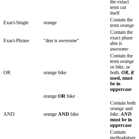
the extact
term
cat
itself
Contain the
Exact-Single
orange
term
orange
Contain the
exact phase
Exact-Phrase
"dnn is awesome"
dnn is
awesome
Contain the
term
orange
or
bike
, or
OR
orange bike
both.
OR
, if
used, must
be in
uppercase
orange
OR
bike
Contain both
orange
and
AND
orange
AND
bike
bike
.
AND
must be in
uppercase
Contain
methodology