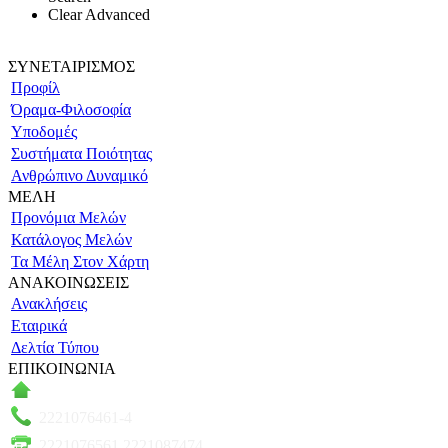
Clear Advanced
ΣΥΝΕΤΑΙΡΙΣΜΟΣ
Προφίλ
Όραμα-Φιλοσοφία
Υποδομές
Συστήματα Ποιότητας
Ανθρώπινο Δυναμικό
ΜΕΛΗ
Προνόμια Μελών
Κατάλογος Μελών
Τα Μέλη Στον Χάρτη
ΑΝΑΚΟΙΝΩΣΕΙΣ
Ανακλήσεις
Εταιρικά
Δελτία Τύπου
ΕΠΙΚΟΙΝΩΝΙΑ
Πάροδος Κυκλάδων–Ληλαντίων, Θέση Βρόντου
2221076461-4
2221076561 2221087474