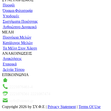
Προφίλ
Όραμα-Φιλοσοφία
Υποδομές
Συστήματα Ποιότητας
Ανθρώπινο Δυναμικό
ΜΕΛΗ
Προνόμια Μελών
Κατάλογος Μελών
Τα Μέλη Στον Χάρτη
ΑΝΑΚΟΙΝΩΣΕΙΣ
Ανακλήσεις
Εταιρικά
Δελτία Τύπου
ΕΠΙΚΟΙΝΩΝΙΑ
Πάροδος Κυκλάδων–Ληλαντίων, Θέση Βρόντου
2221076461-4
2221076561 2221087474
syfe@otenet.gr
Copyright 2026 by ΣΥ.Φ.Ε
|
Privacy Statement
|
Terms Of Use