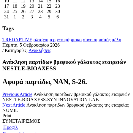
10
11
12
13
14
15
16
17
18
19
20
21
22
23
24
25
26
27
28
29
30
31
1
2
3
4
5
6
Tags
TREDAPTIVE
αλτσχάιμερ
νέο φάρμακο
συνεταιρισμός
μέλη
Πέμπτη, 5 Φεβρουαρίου 2026
/ Κατηγορίες:
Ανακλήσεις
Ανάκληση παρτίδων βρεφικού γάλακτος εταιρειών
NESTLE-BIOAXESS
Αφορά παρτίδες NAN, S-26.
Previous Article
Ανάκληση παρτίδων βρεφικού γάλακτος εταιρειών
NESTLE-BIOAXESS-SYN INNOVATION LAB.
Next Article
Ανάκληση παρτίδων βρεφικού γάλακτος της εταιρείας
NUMIL
Print
ΣΥΝΕΤΑΙΡΙΣΜΟΣ
Προφίλ