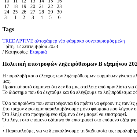
10
11
12
13
14
15
16
17
18
19
20
21
22
23
24
25
26
27
28
29
30
31
1
2
3
4
5
6
Tags
TREDAPTIVE
αλτσχάιμερ
νέο φάρμακο
συνεταιρισμός
μέλη
Τρίτη, 12 Σεπτεμβρίου 2023
/ Κατηγορίες:
Εταιρικά
Πολιτική επιστροφών ληξιπρόθεσμων Β εξαμήνου 20
Η παραλαβή και ο έλεγχος των ληξιπρόθεσμων φαρμάκων γίνεται πλέ
μας.
Πρακτικά αυτό σημαίνει ότι δεν θα μας στείλετε από πριν λίστα για
Το διάστημα που θα δεχτούμε και θα ελέγξουμε τα ληξιπρόθεσμα
Όλα τα προϊόντα που επιστρέφονται θα πρέπει να φέρουν τις ταινίες
Στο τρέχον διάστημα παραλαμβάνουμε μόνο φάρμακα που λήγουν στ
Ότι έληξε στο προηγούμενο εξάμηνο δεν μπορεί να επιστραφεί.
Ότι λήγει στο επόμενο εξάμηνο θα επιστραφεί στο επόμενο εξάμηνο
.
• Παρακαλούμε, για να διευκολύνουμε τη διαδικασία της παραλαβής,